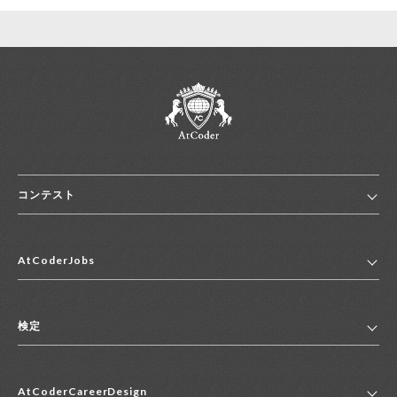
コンテスト
ホーム
AtCoderJobs
コンテスト一覧
ランキング
AtCoderJobsトップ
便利リンク集
検定
2027年新卒採用求人一覧
2028年新卒採用求人一覧
検定トップ
中途採用求人一覧
AtCoderCareerDesign