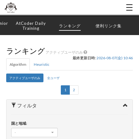
nior
AtCoder Daily
ランキング
便利リンク集
Training
ランキング
アクティブユーザのみ
最終更新日時:
2026-08-07(金) 10:46
Algorithm
Heuristic
アクティブユーザのみ
全ユーザ
1
2
フィルタ
国と地域:
-