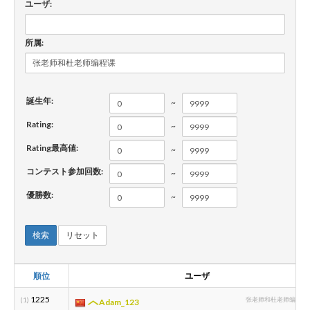
ユーザ:
新規登録
ログイン
所属:
JP
EN
誕生年:
~
Rating:
~
Rating最高値:
~
コンテスト参加回数:
~
優勝数:
~
検索
リセット
順位
ユーザ
1225
(1)
张老师和杜老师编程课 1
Adam_123