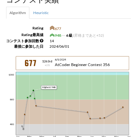
Algorithm
Heuristic
新規登録
ログイン
Rating
677
JP
EN
Rating最高値
948
―
6 級
(昇格まであと+52)
コンテスト参加回数
14
最後に参加した日
2024/06/01