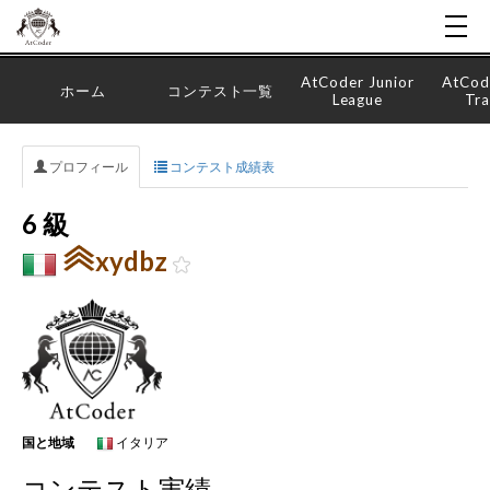
AtCoder Junior
AtCod
ホーム
コンテスト一覧
League
Tra
プロフィール
コンテスト成績表
6 級
xydbz
国と地域
イタリア
コンテスト実績