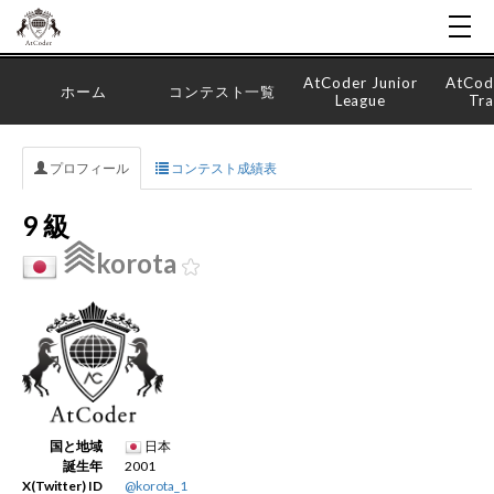
AtCoder Junior
AtCod
ホーム
コンテスト一覧
League
Tra
プロフィール
コンテスト成績表
9 級
korota
国と地域
日本
誕生年
2001
X(Twitter) ID
@korota_1