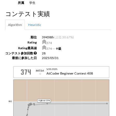
所属
学生
コンテスト実績
新規登録
ログイン
Algorithm
Heuristic
JP
EN
順位
39458th
(上位 30.67%)
Rating
374
Rating最高値
374
―
9 級
コンテスト参加回数
28
最後に参加した日
2025/05/31