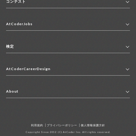
コンテスト
ホーム
AtCoderJobs
コンテスト一覧
ランキング
AtCoderJobsトップ
便利リンク集
検定
2027年新卒採用求人一覧
2028年新卒採用求人一覧
検定トップ
中途採用求人一覧
AtCoderCareerDesign
マイページ
インターン求人一覧
キャリアデザイントップ
アルバイト求人一覧
About
その他求人一覧
企業情報
AtCoder社による職業紹介求人一覧
よくある質問
採用担当者の方へ
利用規約
プライバシーポリシー
個人情報保護方針
お問い合わせ
Copyright Since 2012 (C) AtCoder Inc. All rights reserved.