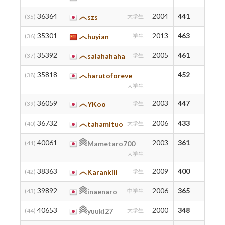
36364
2004
441
467
(35)
szs
大学生
35301
2013
463
463
(36)
huyian
学生
35392
2005
461
462
(37)
salahahaha
学生
35818
452
452
(38)
harutoforeve
大学生
36059
2003
447
447
(39)
YKoo
学生
36732
2006
433
442
(40)
tahamituo
大学生
40061
2003
361
434
(41)
Mametaro700
大学生
38363
2009
400
400
(42)
Karankiii
学生
39892
2006
365
391
(43)
inaenaro
中学生
40653
2000
348
384
(44)
yuuki27
大学生