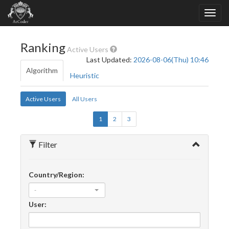
Ranking
Active Users
Last Updated:
2026-08-06(Thu) 10:46
Algorithm
Heuristic
Active Users
All Users
1
2
3
Filter
Country/Region:
-
User: