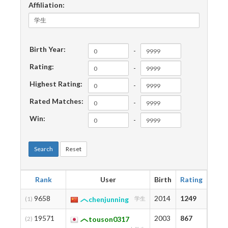
Affiliation:
Birth Year:
-
Rating:
-
Highest Rating:
-
Rated Matches:
-
Win:
-
Search
Reset
Rank
User
Birth
Rating
High
9658
2014
1249
1308
(1)
chenjunning
学生
19571
2003
867
1122
(2)
touson0317