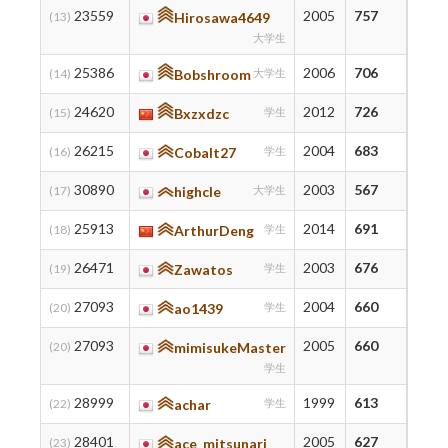
23559
2005
757
768
(13)
Hirosawa4649
大学生
25386
2006
706
754
(14)
Bobshroom
大学生
24620
2012
726
726
(15)
Bxzxdzc
学生
26215
2004
683
718
(16)
Cobalt27
学生
30890
2003
567
694
(17)
highcle
大学生
25913
2014
691
691
(18)
ArthurDeng
学生
26471
2003
676
676
(19)
Zawatos
学生
27093
2004
660
663
(20)
ao1439
学生
27093
2005
660
660
(20)
mimisukeMaster
学生
28999
1999
613
651
(22)
achar
学生
28401
2005
627
627
(23)
ace_mitsunari