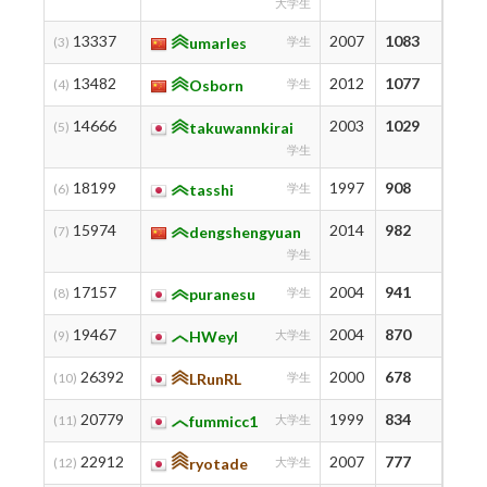
大学生
13337
2007
1083
1083
(3)
umarles
学生
13482
2012
1077
1077
(4)
Osborn
学生
14666
2003
1029
1053
(5)
takuwannkirai
学生
18199
1997
908
1010
(6)
tasshi
学生
15974
2014
982
982
(7)
dengshengyuan
学生
17157
2004
941
965
(8)
puranesu
学生
19467
2004
870
877
(9)
HWeyl
大学生
26392
2000
678
840
(10)
LRunRL
学生
20779
1999
834
834
(11)
fummicc1
大学生
22912
2007
777
777
(12)
ryotade
大学生