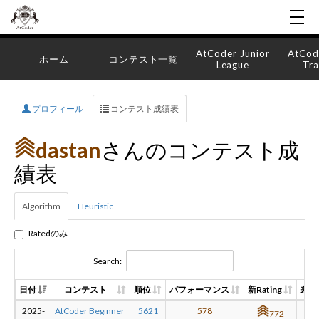
AtCoder Junior
AtCod
ホーム
コンテスト一覧
League
Tra
プロフィール
コンテスト成績表
dastan
さんのコンテスト成
績表
Algorithm
Heuristic
Ratedのみ
Search:
日付
コンテスト
順位
パフォーマンス
新Rating
差分
2025-
AtCoder Beginner
5621
578
-2
772