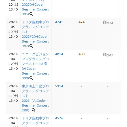
10(土)
2023(AtCoder
13:40
Beginner Contest
305)
2023-
トヨタ自動車プロ
4741
474
+2
274
05-
グラミングコンテ
20(土)
スト
13:40
2023#2(AtCoder
Beginner Contest
302)
2023-
ユニークビジョン
4814
400
+2
247
04-
プログラミングコ
29(土)
ンテスト2023 春
13:40
(AtCoder
Beginner Contest
300)
2023-
東京海上日動プロ
5314
-
-
-
04-
グラミングコンテ
22(土)
スト
13:40
2023（AtCoder
Beginner Contest
299）
2023-
トヨタ自動車プロ
4576
-
-
-
04-
グラミングコンテ