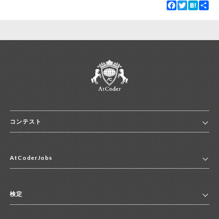
Facebook
Twitter
Hatena
Sha
コンテスト
ホーム
AtCoderJobs
コンテスト一覧
ランキング
AtCoderJobsトップ
便利リンク集
検定
2027年新卒採用求人一覧
2028年新卒採用求人一覧
検定トップ