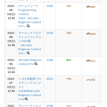
2023-
ゲームフリーク
3980
765
+2
589
08-
Programming
26(土)
Contest
13:40
2023（AtCoder
Beginner Contest
317）
2023-
キーエンスプログ
3658
780
+3
564
08-
ラミングコンテス
19(土)
ト2023夏
13:40
（AtCoder
Beginner Contest
315）
2023-
AtCoder Beginner
3180
882
+5
531
08-
Contest 314
12(土)
13:40
2023-
トヨタ自動車プロ
4050
796
+5
472
07-
グラミングコンテ
22(土)
スト
13:40
2023#4(AtCoder
Beginner Contest
311)
2023-
デンソークリエイ
5998
340
-1
418