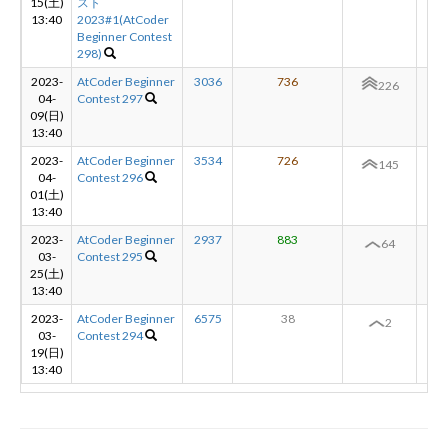
15(土)
スト
13:40
2023#1(AtCoder
Beginner Contest
298)
2023-
AtCoder Beginner
3036
736
+8
226
04-
Contest 297
09(日)
13:40
2023-
AtCoder Beginner
3534
726
+8
145
04-
Contest 296
01(土)
13:40
2023-
AtCoder Beginner
2937
883
+6
64
03-
Contest 295
25(土)
13:40
2023-
AtCoder Beginner
6575
38
-
2
03-
Contest 294
19(日)
13:40