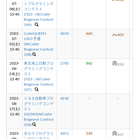
07-
トプログラミング
08(土)
コンテスト
13:40
2023（AtCoder
Beginner Contest
309）
2023-
CodeQUEEN
4330
665
+3
432
07-
2023 予選
01(土)
(AtCoder
13:40
Beginner Contest
308)
2023-
東京海上日動プロ
2785
862
+8
393
06-
グラミングコンテ
24(土)
スト
13:40
2023（AtCoder
Beginner Contest
307）
2023-
トヨタ自動車プロ
4242
-
-
-
06-
グラミングコンテ
17(土)
スト
13:40
2023#3(AtCoder
Beginner Contest
306)
2023-
京セラプログラミ
4451
545
+3
307
06-
ングコンテスト