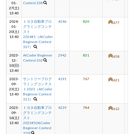
01-
Contest 338
27(土)
13:40
2024-
トヨタ自動車プロ
4246
820
+1
677
01-
グラミングコンテ
20(土)
スト
13:40
2024#1（AtCoder
Beginner Contest
337）
2023-
AtCoder Beginner
2942
851
+2
658
12-
Contest 332
10(日)
13:40
2023-
サントリープログ
4191
767
+1
631
09-
ラミングコンテス
23(土)
ト2023（AtCoder
13:40
Beginner Contest
321）
2023-
トヨタ自動車プロ
4239
784
+2
613
09-
グラミングコンテ
16(土)
スト
13:40
2023#5(AtCoder
Beginner Contest
320)