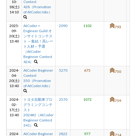
10-
Contest
18(土)
428（Promotion
14:10
of AtCoderJobs）
新規登録
ログイン
2025-
AtCoder ×
2090
1102
+4
793
09-
Engineer Guild オ
JP
EN
20(土)
ンサイトコンテス
13:40
ト ～集結！高レー
ト人材～予選
（AtCoder
Beginner Contest
424）
2024-
AtCoder Beginner
5270
675
-9
750
04-
Contest
20(土)
350（Promotion
13:40
of AtCoderJobs）
2024-
トヨタ自動車プロ
2570
1072
+4
759
02-
グラミングコンテ
17(土)
スト
13:40
2024#2（AtCoder
Beginner Contest
341）
2024-
AtCoder Beginner
2822
977
+3
714