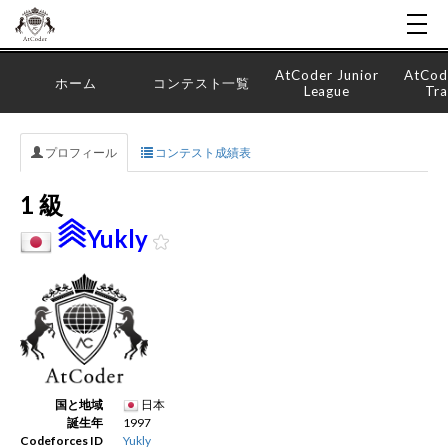
AtCoder Junior
AtCod
ホーム
コンテスト一覧
League
Tra
プロフィール
コンテスト成績表
1 級
Yukly
国と地域
日本
誕生年
1997
Codeforces ID
Yukly