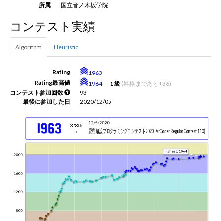
所属
国立音ノ木坂学院
コンテスト実績
新規登録
ログイン
Algorithm
Heuristic
JP
EN
Rating
1963
Rating最高値
1964
―
1 級
(昇格まであと+36)
コンテスト参加回数
93
最後に参加した日
2020/12/05