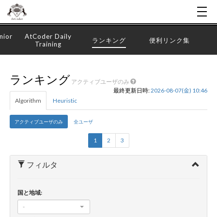
nior
AtCoder Daily
ランキング
便利リンク集
Training
ランキング
アクティブユーザのみ
最終更新日時:
2026-08-07(金) 10:46
Algorithm
Heuristic
アクティブユーザのみ
全ユーザ
1
2
3
フィルタ
国と地域:
-