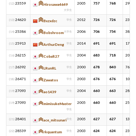
23559
2005
757
768
29
(12)
Hirosawa4649
大学生
24620
2012
726
726
23
(13)
学生
Bxzxdzc
25386
2006
706
754
38
(14)
大学生
Bobshroom
25913
2014
691
691
17
(15)
学生
ArthurDeng
26215
2004
683
718
20
(16)
学生
Cobalt27
26392
2000
678
840
76
(17)
学生
LRunRL
26471
2003
676
676
10
(18)
学生
Zawatos
27093
2004
660
663
28
(19)
学生
ao1439
27093
2005
660
660
25
(19)
mimisukeMaster
学生
28401
2005
627
627
13
(21)
学生
ace_mitsunari
28539
2003
624
624
23
(22)
学生
rkquantum