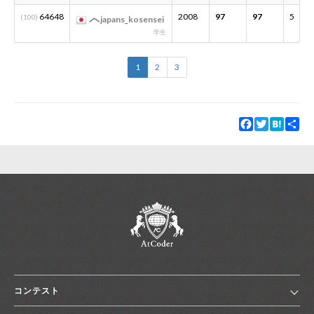
64648
2008
97
97
5
(100)
japans_kosensei
学生
1
2
3
Facebook
Twitter
Hatena
Sha
コンテスト