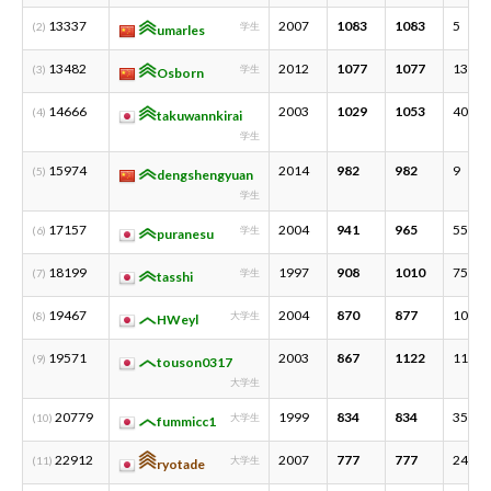
13337
2007
1083
1083
5
(2)
学生
umarles
13482
2012
1077
1077
13
(3)
学生
Osborn
14666
2003
1029
1053
40
(4)
takuwannkirai
学生
15974
2014
982
982
9
(5)
dengshengyuan
学生
17157
2004
941
965
55
(6)
学生
puranesu
18199
1997
908
1010
75
(7)
学生
tasshi
19467
2004
870
877
10
(8)
大学生
HWeyl
19571
2003
867
1122
118
(9)
touson0317
大学生
20779
1999
834
834
35
(10)
大学生
fummicc1
22912
2007
777
777
24
(11)
大学生
ryotade