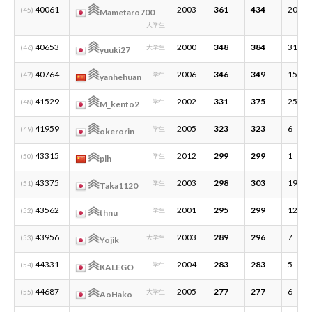
40061
2003
361
434
20
(45)
Mametaro700
大学生
40653
2000
348
384
31
(46)
大学生
yuuki27
40764
2006
346
349
15
(47)
学生
yanhehuan
41529
2002
331
375
25
(48)
学生
M_kento2
41959
2005
323
323
6
(49)
学生
okerorin
43315
2012
299
299
1
(50)
学生
plh
43375
2003
298
303
19
(51)
学生
Taka1120
43562
2001
295
299
12
(52)
学生
thnu
43956
2003
289
296
7
(53)
大学生
Yojik
44331
2004
283
283
5
(54)
学生
KALEGO
44687
2005
277
277
6
(55)
大学生
AoHako