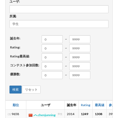
ユーザ:
新規登録
ログイン
所属:
JP
EN
誕生年:
~
Rating:
~
Rating最高値:
~
コンテスト参加回数:
~
優勝数:
~
検索
リセット
順位
ユーザ
誕生年
Rating
最高値
参加
9658
2014
1249
1308
39
(1)
学生
chenjunning