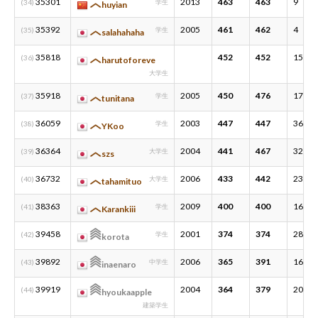
35301
2013
463
463
9
(34)
学生
huyian
35392
2005
461
462
4
(35)
学生
salahahaha
35818
452
452
15
(36)
harutoforeve
大学生
35918
2005
450
476
17
(37)
学生
tunitana
36059
2003
447
447
36
(38)
学生
YKoo
36364
2004
441
467
32
(39)
大学生
szs
36732
2006
433
442
23
(40)
大学生
tahamituo
38363
2009
400
400
16
(41)
学生
Karankiii
39458
2001
374
374
28
(42)
学生
korota
39892
2006
365
391
16
(43)
中学生
inaenaro
39919
2004
364
379
20
(44)
hyoukaapple
建築学生