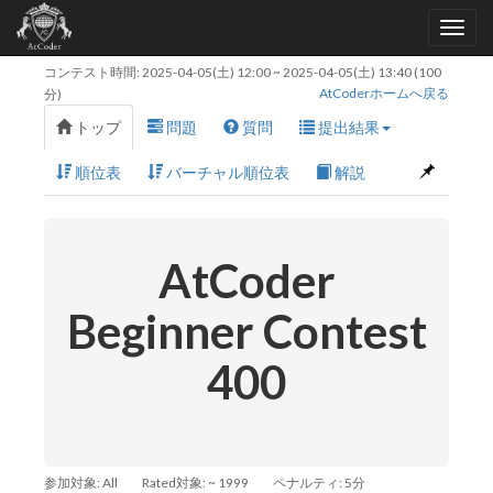
コンテスト時間:
2025-04-05(土) 12:00
~
2025-04-05(土) 13:40
(100
AtCoderホームへ戻る
分)
トップ
問題
質問
提出結果
順位表
バーチャル順位表
解説
AtCoder
Beginner Contest
400
参加対象: All
Rated対象: ~ 1999
ペナルティ: 5分