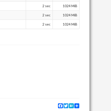
2 sec
1024 MiB
2 sec
1024 MiB
2 sec
1024 MiB
Facebook
Twitter
Hatena
Share