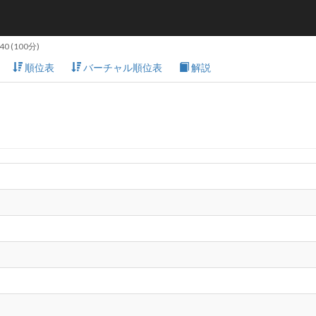
:40
(100分)
順位表
バーチャル順位表
解説