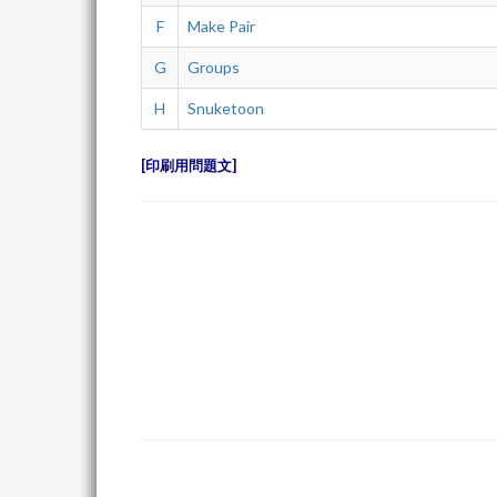
F
Make Pair
G
Groups
H
Snuketoon
印刷用問題文