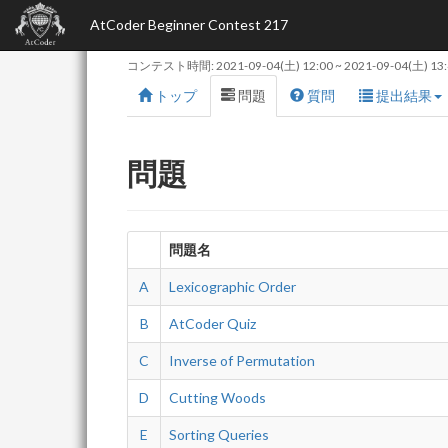
AtCoder Beginner Contest 217
コンテスト時間:
2021-09-04(土) 12:00
~
2021-09-04(土) 13
トップ
問題
質問
提出結果
問題
問題名
A
Lexicographic Order
B
AtCoder Quiz
C
Inverse of Permutation
D
Cutting Woods
E
Sorting Queries