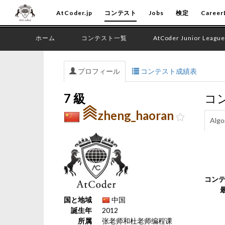
AtCoder.jp
コンテスト
Jobs
検定
Career
ホーム
コンテスト一覧
AtCoder Junior League
プロフィール
コンテスト成績表
7 級
コ
zheng_haoran
Algo
コン
国と地域
中国
誕生年
2012
所属
张老师和杜老师编程课