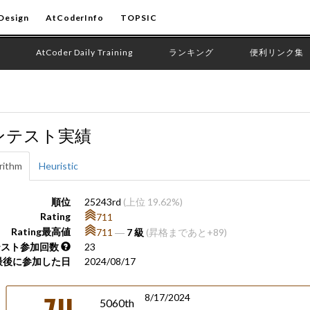
Design
AtCoderInfo
TOPSIC
AtCoder Daily Training
ランキング
便利リンク集
ンテスト実績
rithm
Heuristic
順位
25243rd
(上位 19.62%)
Rating
711
Rating最高値
711
―
7 級
(昇格まであと+89)
テスト参加回数
23
最後に参加した日
2024/08/17