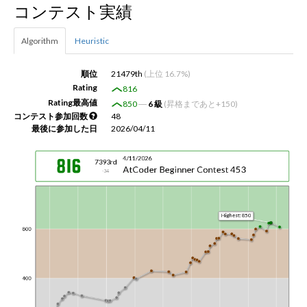
コンテスト実績
新規登録
ログイン
Algorithm
Heuristic
JP
EN
順位
21479th
(上位 16.7%)
Rating
816
Rating最高値
850
―
6 級
(昇格まであと+150)
コンテスト参加回数
48
最後に参加した日
2026/04/11