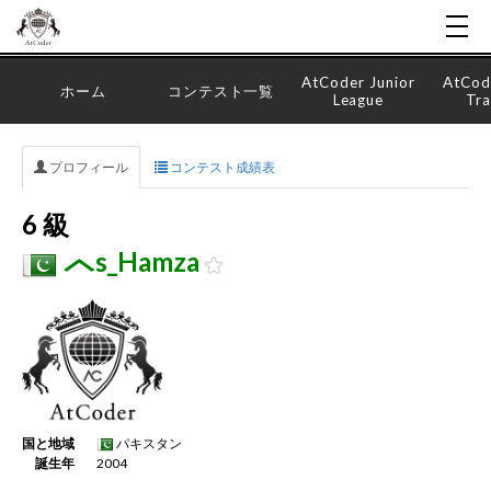
AtCoder Junior
AtCod
ホーム
コンテスト一覧
League
Tra
プロフィール
コンテスト成績表
6 級
s_Hamza
国と地域
パキスタン
誕生年
2004