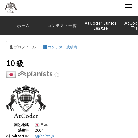
AtCoder Junior
AtCod
ホーム
コンテスト一覧
League
Tra
プロフィール
コンテスト成績表
10 級
pianists
国と地域
日本
誕生年
2004
X(Twitter) ID
@pianists_s