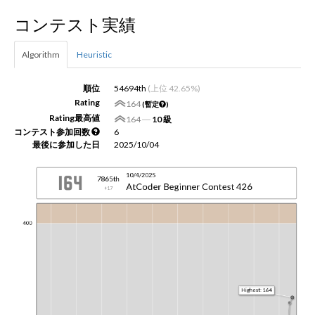
コンテスト実績
新規登録
ログイン
Algorithm
Heuristic
JP
EN
順位
54694th
(上位 42.65%)
Rating
164
(暫定
)
Rating最高値
164
―
10 級
コンテスト参加回数
6
最後に参加した日
2025/10/04