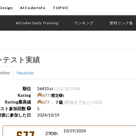
Design
AtCoderInfo
TOPSIC
AtCoder Daily Training
ランキング
便利リンク集
ンテスト実績
rithm
Heuristic
順位
26431st
(上位 20.55%)
Rating
677
(暫定
)
Rating最高値
677
―
7 級
(昇格まであと+123)
テスト参加回数
5
最後に参加した日
2024/10/19