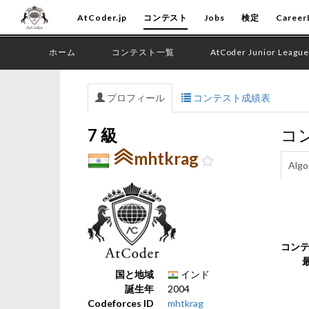
AtCoder.jp
コンテスト
Jobs
検定
Career
ホーム
コンテスト一覧
AtCoder Junior League
プロフィール
コンテスト成績表
7 級
コ
mhtkrag
Algo
コン
国と地域
インド
誕生年
2004
Codeforces ID
mhtkrag