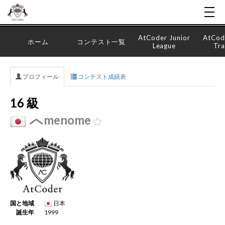
AtCoder Junior
AtCod
ホーム
コンテスト一覧
League
Tra
プロフィール
コンテスト成績表
16 級
menome
国と地域
日本
誕生年
1999