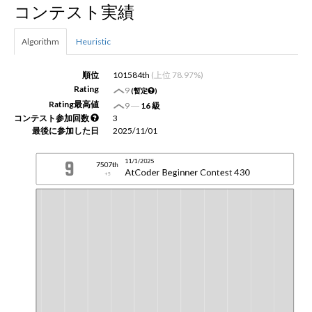
コンテスト実績
新規登録
ログイン
Algorithm
Heuristic
JP
EN
順位
101584th
(上位 78.97%)
Rating
9
(暫定
)
Rating最高値
9
―
16 級
コンテスト参加回数
3
最後に参加した日
2025/11/01