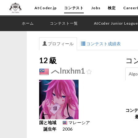
AtCoder.jp
コンテスト
Jobs
検定
Career
ホーム
コンテスト一覧
AtCoder Junior League
プロフィール
コンテスト成績表
12 級
コ
lnxhm1
Algo
コン
国と地域
マレーシア
誕生年
2006