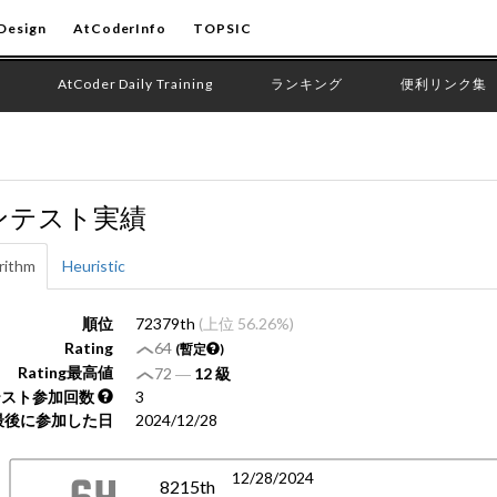
Design
AtCoderInfo
TOPSIC
AtCoder Daily Training
ランキング
便利リンク集
ンテスト実績
rithm
Heuristic
順位
72379th
(上位 56.26%)
Rating
64
(暫定
)
Rating最高値
72
―
12 級
テスト参加回数
3
最後に参加した日
2024/12/28