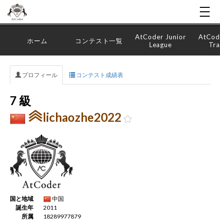
AtCoder Junior
AtCod
ホーム
コンテスト一覧
League
Tra
プロフィール
コンテスト成績表
7 級
lichaozhe2022
国と地域
中国
誕生年
2011
所属
18289977879