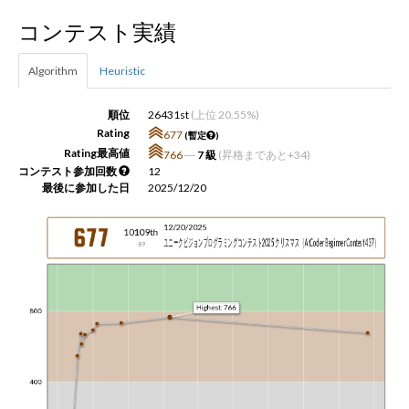
コンテスト実績
新規登録
ログイン
Algorithm
Heuristic
JP
EN
順位
26431st
(上位 20.55%)
Rating
677
(暫定
)
Rating最高値
766
―
7 級
(昇格まであと+34)
コンテスト参加回数
12
最後に参加した日
2025/12/20