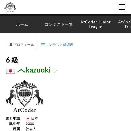
AtCoder Junior
AtCod
ホーム
コンテスト一覧
League
Tra
プロフィール
コンテスト成績表
6 級
kazuoki
国と地域
日本
誕生年
2000
所属
社会人