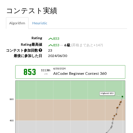
コンテスト実績
新規登録
ログイン
Algorithm
Heuristic
JP
EN
Rating
853
Rating最高値
853
―
6 級
(昇格まであと+147)
コンテスト参加回数
23
最後に参加した日
2024/06/30