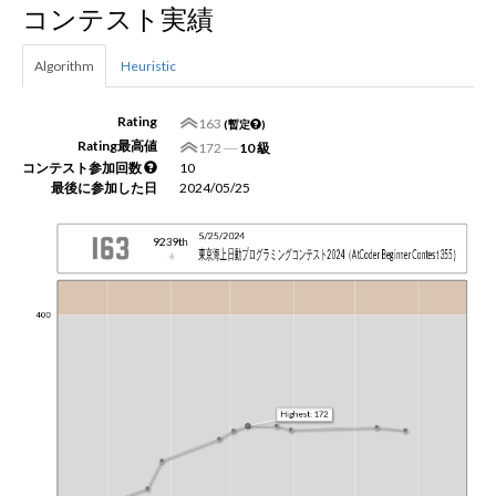
コンテスト実績
新規登録
ログイン
Algorithm
Heuristic
JP
EN
Rating
163
(暫定
)
Rating最高値
172
―
10 級
コンテスト参加回数
10
最後に参加した日
2024/05/25