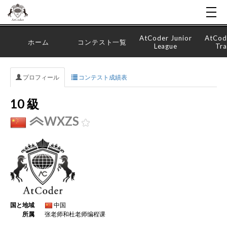
AtCoder Junior
AtCod
ホーム
コンテスト一覧
League
Tra
プロフィール
コンテスト成績表
10 級
WXZS
国と地域
中国
所属
张老师和杜老师编程课