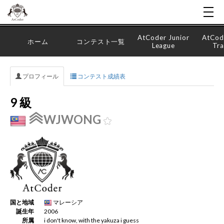
AtCoder Junior
AtCod
ホーム
コンテスト一覧
League
Tra
プロフィール
コンテスト成績表
9 級
WJWONG
国と地域
マレーシア
誕生年
2006
所属
i don't know, with the yakuza i guess