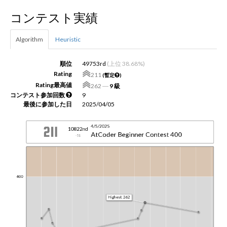
コンテスト実績
新規登録
ログイン
Algorithm
Heuristic
JP
EN
順位
49753rd
(上位 38.68%)
Rating
211
(暫定
)
Rating最高値
262
―
9 級
コンテスト参加回数
9
最後に参加した日
2025/04/05