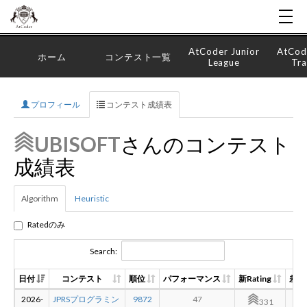
AtCoder Junior
AtCod
ホーム
コンテスト一覧
League
Tra
プロフィール
コンテスト成績表
UBISOFT
さんのコンテスト
成績表
Algorithm
Heuristic
Ratedのみ
Search:
日付
コンテスト
順位
パフォーマンス
新Rating
差分
2026-
JPRSプログラミン
9872
47
-10
331