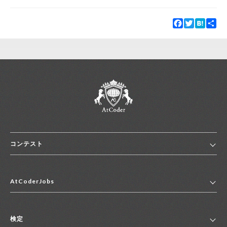
Facebook
Twitter
Hatena
Sha
コンテスト
ホーム
AtCoderJobs
コンテスト一覧
ランキング
AtCoderJobsトップ
便利リンク集
検定
2027年新卒採用求人一覧