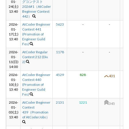
01-
グコンテスト
24(土)
2026#1（AtCoder
13:40
Beginner Contest
新規登録
ログイン
442）
2026-
AtCoder Beginner
5623
-
-
-
01-
Contest 441
JP
EN
17(土)
(Promotion of
13:40
Engineer Guild
Fes)
2026-
AtCoder Regular
1178
-
-
-
01-
Contest 212 (Div.
11(日)
2)
14:00
2026-
AtCoder Beginner
4529
828
+8
431
01-
Contest 440
10(土)
(Promotion of
13:40
Engineer Guild
Fes)
2026-
AtCoder Beginner
2131
1221
+1
345
01-
Contest
03(土)
439（Promotion
13:40
of AtCoderJobs）