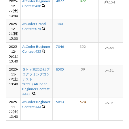
2025-
AtCoder Beginner
4077
872
+9
154
12-
Contest 438
27(土)
13:40
2025-
AtCoder Grand
340
-
-
-
12-
Contest 075
21(日)
15:00
2025-
AtCoder Beginner
7046
352
+3
64
12-
Contest 435
06(土)
13:40
2025-
Ｓｋｙ株式会社プ
8505
39
±
31
11-
ログラミングコン
29(土)
テスト
13:40
2025（AtCoder
Beginner Contest
434）
2025-
AtCoder Beginner
5893
574
-
31
11-
Contest 433
22(土)
13:40