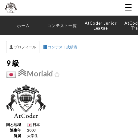
AtCoder Junior
AtCod
ホーム
コンテスト一覧
League
Tra
プロフィール
コンテスト成績表
9 級
Moriaki
国と地域
日本
誕生年
2003
所属
大学生