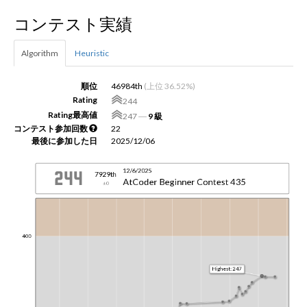
コンテスト実績
新規登録
ログイン
Algorithm
Heuristic
JP
EN
順位
46984th
(上位 36.52%)
Rating
244
Rating最高値
247
―
9 級
コンテスト参加回数
22
最後に参加した日
2025/12/06