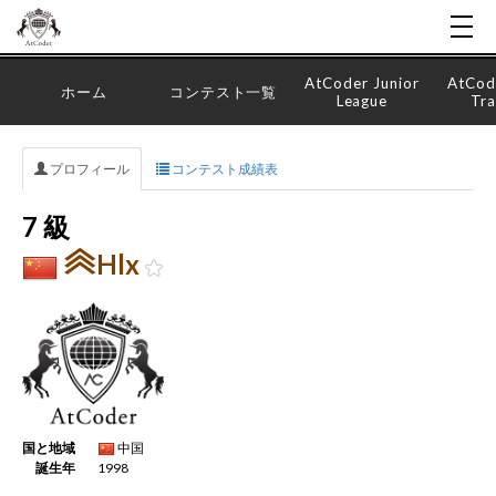
AtCoder Junior
AtCod
ホーム
コンテスト一覧
League
Tra
プロフィール
コンテスト成績表
7 級
Hlx
国と地域
中国
誕生年
1998