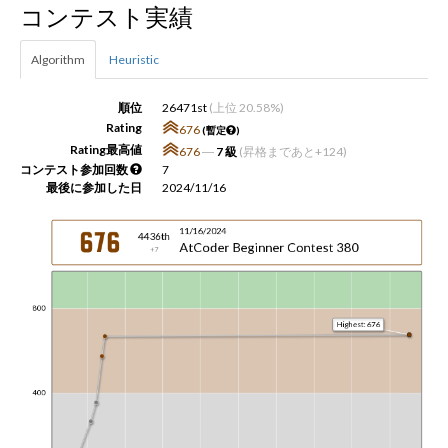
コンテスト実績
新規登録
ログイン
Algorithm
Heuristic
JP
EN
順位
26471st
(上位 20.58%)
Rating
676
(暫定
)
Rating最高値
676
―
7 級
(昇格まであと+124)
コンテスト参加回数
7
最後に参加した日
2024/11/16