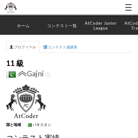
AtCoder Junior
AtCod
ホーム
コンテスト一覧
League
Tra
プロフィール
コンテスト成績表
11 級
Gajni
国と地域
パキスタン
コンテスト実績