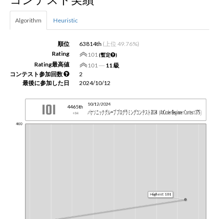
Algorithm
Heuristic
新規登録
ログイン
順位
63814th
(上位 49.76%)
JP
EN
Rating
101
(暫定
)
Rating最高値
101
―
11 級
コンテスト参加回数
2
最後に参加した日
2024/10/12