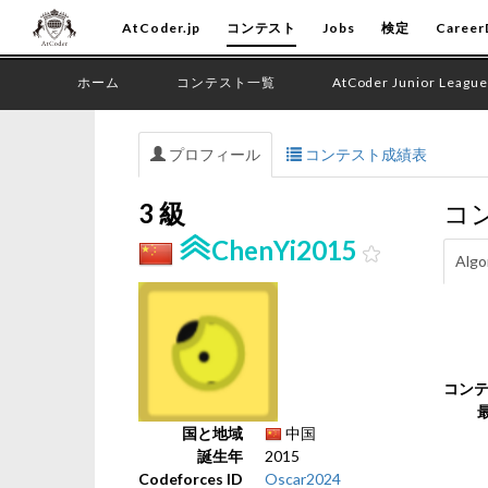
AtCoder.jp
コンテスト
Jobs
検定
Career
ホーム
コンテスト一覧
AtCoder Junior League
プロフィール
コンテスト成績表
3 級
コ
ChenYi2015
Algo
コン
国と地域
中国
誕生年
2015
Codeforces ID
Oscar2024