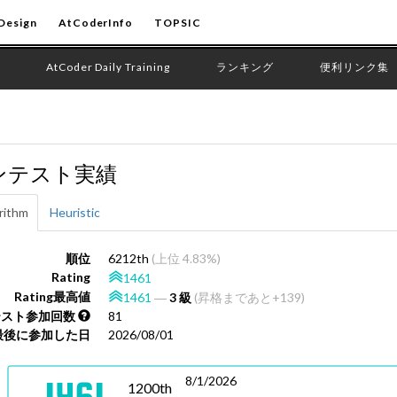
Design
AtCoderInfo
TOPSIC
AtCoder Daily Training
ランキング
便利リンク集
ンテスト実績
rithm
Heuristic
順位
6212th
(上位 4.83%)
Rating
1461
Rating最高値
1461
―
3 級
(昇格まであと+139)
テスト参加回数
81
最後に参加した日
2026/08/01