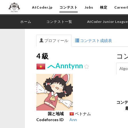
AtCoder.jp
コンテスト
Jobs
検定
Career
ホーム
コンテスト一覧
AtCoder Junior League
プロフィール
コンテスト成績表
4 級
コ
Anntynn
Algo
コン
国と地域
ベトナム
Codeforces ID
Ann