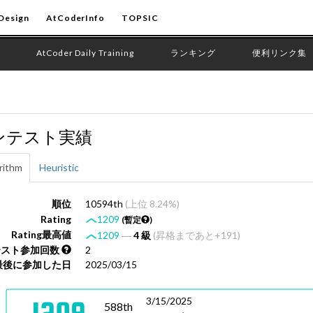
Design
AtCoderInfo
TOPSIC
AtCoder Daily Training
ランキング
便利リンク集
ンテスト実績
rithm
Heuristic
順位
10594th
(上位 8.24%)
Rating
1209
(暫定
)
Rating最高値
1209
―
4 級
(昇格まであと+191)
テスト参加回数
2
最後に参加した日
2025/03/15