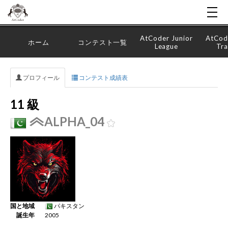
AtCoder Junior
AtCod
ホーム
コンテスト一覧
League
Tra
プロフィール
コンテスト成績表
11 級
ALPHA_04
国と地域
パキスタン
誕生年
2005