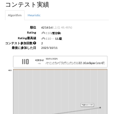
コンテスト実績
新規登録
ログイン
Algorithm
Heuristic
JP
EN
順位
62161st
(上位 48.48%)
Rating
110
(暫定
)
Rating最高値
110
―
11 級
コンテスト参加回数
2
最後に参加した日
2025/10/11