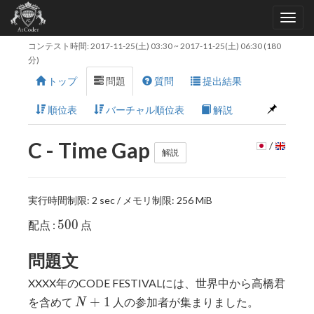
コンテスト時間:
2017-11-25(土) 03:30
~
2017-11-25(土) 06:30
(180
分)
トップ
問題
質問
提出結果
順位表
バーチャル順位表
解説
C - Time Gap
/
解説
実行時間制限: 2 sec / メモリ制限: 256 MiB
500
5
0
0
配点 :
点
問題文
XXXX年のCODE FESTIVALには、世界中から高橋君
N+1
+
1
を含めて
人の参加者が集まりました。
N