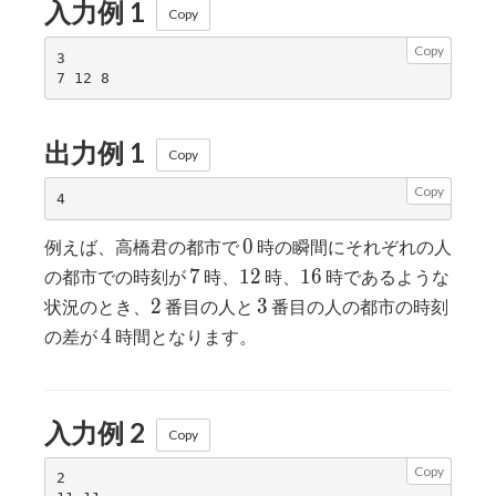
入力例 1
Copy
Copy
3

出力例 1
Copy
Copy
0
0
例えば、高橋君の都市で
時の瞬間にそれぞれの人
7
12
16
7
1
2
1
6
の都市での時刻が
時、
時、
時であるような
2
3
2
3
状況のとき、
番目の人と
番目の人の都市の時刻
4
4
の差が
時間となります。
入力例 2
Copy
Copy
2
