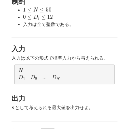
制約
1
1
≤
≤
5
0
N
\leq
0
0
≤
≤
1
2
D
i
N
\leq
入力は全て整数である。
\leq
D_i
50
\leq
12
入力
入力は以下の形式で標準入力から与えられる。
N
N
D_1
D_2
...
.
.
.
D_N
D
D
D
1
2
N
出力
s
として考えられる最大値を出力せよ。
s