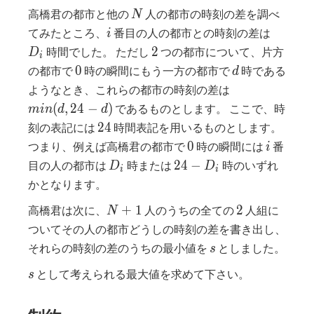
N
高橋君の都市と他の
人の都市の時刻の差を調べ
N
i
D_i
てみたところ、
番目の人の都市との時刻の差は
i
2
2
時間でした。 ただし
つの都市について、片方
D
i
0
d
0
の都市で
時の瞬間にもう一方の都市で
時である
d
min(d,24-
ようなとき、これらの都市の時刻の差は
d)
(
,
2
4
−
)
であるものとします。 ここで、時
m
i
n
d
d
24
2
4
刻の表記には
時間表記を用いるものとします。
0
i
0
つまり、例えば高橋君の都市で
時の瞬間には
番
i
D_i
24-
2
4
−
目の人の都市は
時または
時のいずれ
D
D
i
i
D_i
かとなります。
N+1
2
+
1
2
高橋君は次に、
人のうちの全ての
人組に
N
ついてその人の都市どうしの時刻の差を書き出し、
s
それらの時刻の差のうちの最小値を
としました。
s
s
として考えられる最大値を求めて下さい。
s