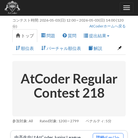
コンテスト時間:
2026-05-03(日) 12:00
~
2026-05-03(日) 14:00
(120
AtCoderホームへ戻る
分)
トップ
問題
質問
提出結果
順位表
バーチャル順位表
解説
AtCoder Regular
Contest 218
参加対象: All
Rated対象: 1200 ~ 2799
ペナルティ: 5分
中高生向けAtCoder Junior League
詳細ページへ