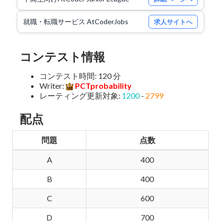
就職・転職サービス AtCoderJobs
求人サイトへ
コンテスト情報
コンテスト時間: 120 分
Writer:
PCTprobability
レーティング更新対象:
1200
-
2799
配点
問題
点数
A
400
B
400
C
600
D
700