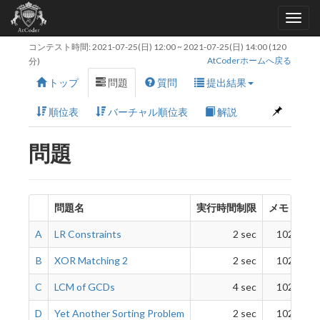
コンテスト時間:
2021-07-25(日) 12:00
~
2021-07-25(日) 14:00
(120
AtCoderホームへ戻る
分)
トップ
問題
質問
提出結果
順位表
バーチャル順位表
解説
問題
問題名
実行時間制限
メモリ制限
A
LR Constraints
2 sec
1024 MiB
B
XOR Matching 2
2 sec
1024 MiB
C
LCM of GCDs
4 sec
1024 MiB
D
Yet Another Sorting Problem
2 sec
1024 MiB