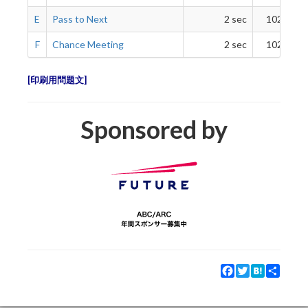
E
Pass to Next
2 sec
1024 MiB
F
Chance Meeting
2 sec
1024 MiB
印刷用問題文
Sponsored by
Facebook
Twitter
Hatena
Share