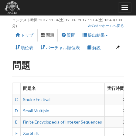
コンテスト時間:
2017-11-04(土) 12:00
~
2017-11-04(土) 13:40
(100
AtCoderホームへ戻る
分)
トップ
問題
質問
提出結果
順位表
バーチャル順位表
解説
問題
問題名
実行時間制限
C
Snuke Festival
2 sec
D
Small Multiple
2 sec
E
Finite Encyclopedia of Integer Sequences
2 sec
F
XorShift
2 sec