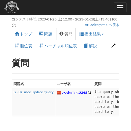
コンテスト時間:
2023-01-28(土) 12:00
~
2023-01-28(土) 13:40
(100
AtCoderホームへ戻る
分)
トップ
問題
質問
提出結果
順位表
バーチャル順位表
解説
質問
問題名
ユーザ名
質問
G - Balance Update Query
the query should 
yhoier12345
score of the x-th
card to y. but no
score of the i-th
card to y.