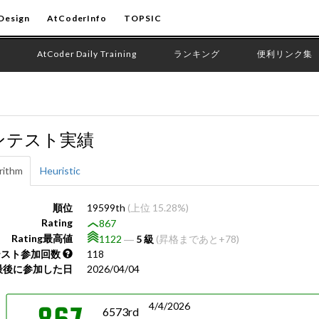
Design
AtCoderInfo
TOPSIC
AtCoder Daily Training
ランキング
便利リンク集
ンテスト実績
rithm
Heuristic
順位
19599th
(上位 15.28%)
Rating
867
Rating最高値
1122
―
5 級
(昇格まであと+78)
テスト参加回数
118
最後に参加した日
2026/04/04