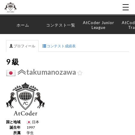
AtCoder Junior
AtCod
ホーム
コンテスト一覧
League
Tra
プロフィール
コンテスト成績表
9 級
takumanozawa
国と地域
日本
誕生年
1997
所属
学生