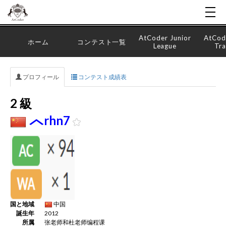
AtCoder Junior
AtCod
ホーム
コンテスト一覧
League
Tra
プロフィール
コンテスト成績表
2 級
rhn7
国と地域
中国
誕生年
2012
所属
张老师和杜老师编程课