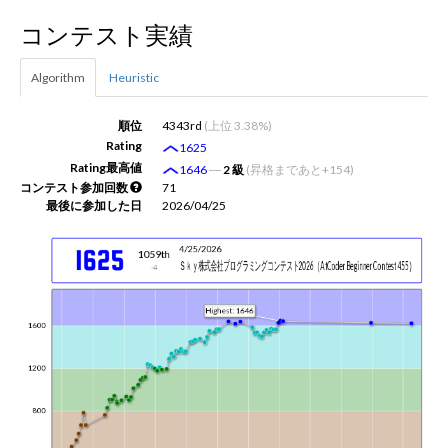
コンテスト実績
新規登録
ログイン
Algorithm
Heuristic
JP
EN
順位
4343rd
(上位 3.38%)
Rating
1625
Rating最高値
1646
―
2 級
(昇格まであと+154)
コンテスト参加回数
71
最後に参加した日
2026/04/25