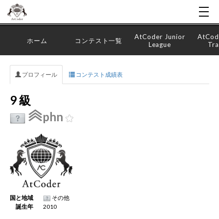
AtCoder Junior
AtCod
ホーム
コンテスト一覧
League
Tra
プロフィール
コンテスト成績表
9 級
phn
国と地域
その他
誕生年
2010