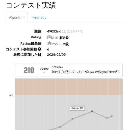
コンテスト実績
新規登録
ログイン
Algorithm
Heuristic
JP
EN
順位
49832nd
(上位 38.74%)
Rating
210
(暫定
)
Rating最高値
255
―
9 級
コンテスト参加回数
6
最後に参加した日
2026/05/09