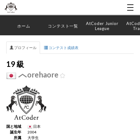
AtCoder Junior
AtCod
ホーム
コンテスト一覧
League
Tra
プロフィール
コンテスト成績表
19 級
orehaore
国と地域
日本
誕生年
2004
所属
大学生