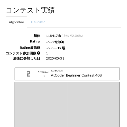
コンテスト実績
新規登録
ログイン
Algorithm
Heuristic
JP
EN
順位
118417th
(上位 92.06%)
Rating
2
(暫定
)
Rating最高値
2
―
19 級
コンテスト参加回数
1
最後に参加した日
2025/05/31