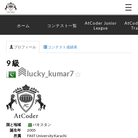
AtCoder Junior
AtCod
ホーム
コンテスト一覧
League
Tra
プロフィール
コンテスト成績表
9 級
lucky_kumar7
国と地域
パキスタン
誕生年
2005
所属
FAST University Karachi