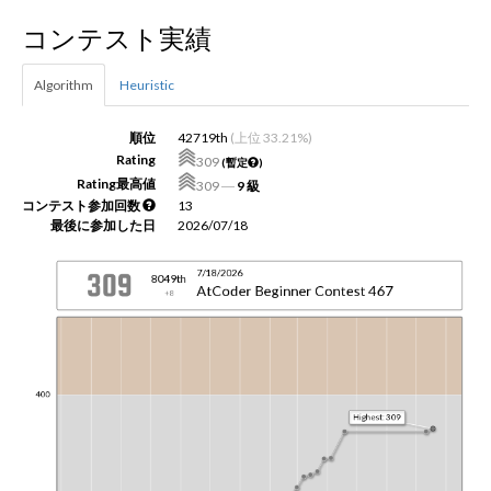
コンテスト実績
新規登録
ログイン
Algorithm
Heuristic
JP
EN
順位
42719th
(上位 33.21%)
Rating
309
(暫定
)
Rating最高値
309
―
9 級
コンテスト参加回数
13
最後に参加した日
2026/07/18