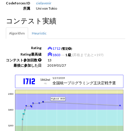
Codeforces ID
cielavenir
所属
Uni von Tokio
新規登録
ログイン
コンテスト実績
JP
EN
Algorithm
Heuristic
Rating
1712
(暫定
)
Rating最高値
1803
―
1 級
(昇格まであと+197)
コンテスト参加回数
13
最後に参加した日
2019/01/27