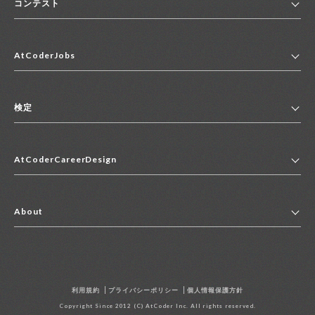
コンテスト
ホーム
AtCoderJobs
コンテスト一覧
ランキング
AtCoderJobsトップ
便利リンク集
検定
2027年新卒採用求人一覧
2028年新卒採用求人一覧
検定トップ
中途採用求人一覧
AtCoderCareerDesign
マイページ
インターン求人一覧
キャリアデザイントップ
アルバイト求人一覧
About
その他求人一覧
企業情報
AtCoder社による職業紹介求人一覧
よくある質問
採用担当者の方へ
利用規約
プライバシーポリシー
個人情報保護方針
お問い合わせ
Copyright Since 2012 (C) AtCoder Inc. All rights reserved.