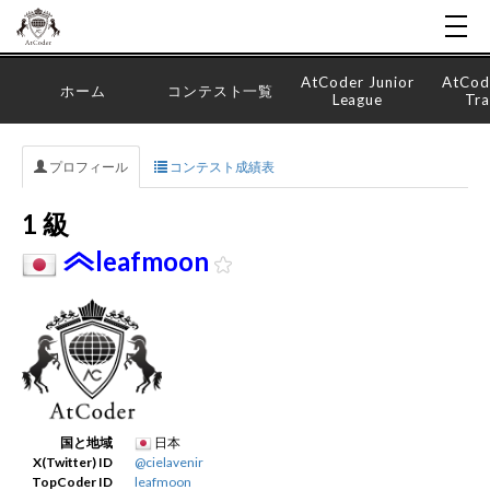
AtCoder Junior
AtCod
ホーム
コンテスト一覧
League
Tra
プロフィール
コンテスト成績表
1 級
leafmoon
国と地域
日本
X(Twitter) ID
@cielavenir
TopCoder ID
leafmoon