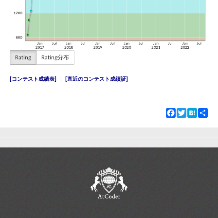
Rating
Rating分布
コンテスト成績表
直近のコンテスト成績証
Facebook
Twitter
Hatena
Sha