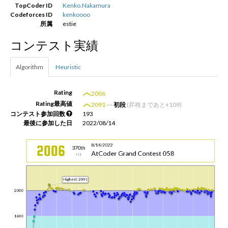
TopCoder ID
Kenko.Nakamura
Codeforces ID
kenkoooo
所属
estie
新規登録
ログイン
コンテスト実績
JP
EN
Algorithm
Heuristic
Rating
2006
Rating最高値
2091
―
初段
(昇格まであと+109)
コンテスト参加回数
193
最後に参加した日
2022/08/14