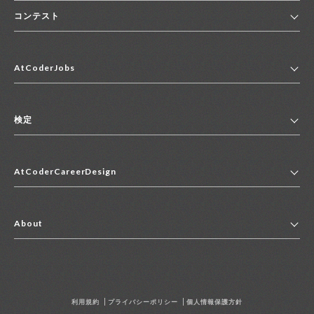
コンテスト
ホーム
AtCoderJobs
コンテスト一覧
ランキング
AtCoderJobsトップ
便利リンク集
検定
2027年新卒採用求人一覧
2028年新卒採用求人一覧
検定トップ
中途採用求人一覧
AtCoderCareerDesign
マイページ
インターン求人一覧
キャリアデザイントップ
アルバイト求人一覧
About
その他求人一覧
企業情報
AtCoder社による職業紹介求人一覧
よくある質問
採用担当者の方へ
利用規約
プライバシーポリシー
個人情報保護方針
お問い合わせ