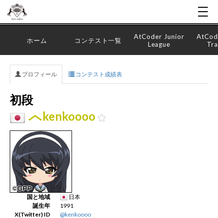
AtCoder Junior
AtCod
ホーム
コンテスト一覧
League
Tra
プロフィール
コンテスト成績表
初段
kenkoooo
国と地域
日本
誕生年
1991
X(Twitter) ID
@kenkoooo