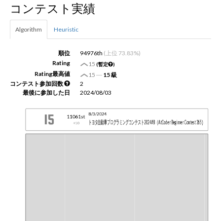
コンテスト実績
新規登録
ログイン
Algorithm
Heuristic
JP
EN
順位
94976th
(上位 73.83%)
Rating
15
(暫定
)
Rating最高値
15
―
15 級
コンテスト参加回数
2
最後に参加した日
2024/08/03