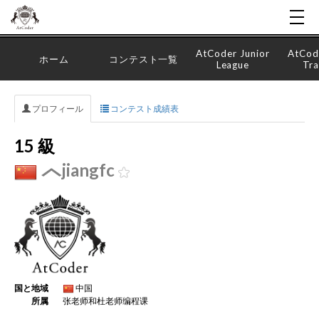
AtCoder Junior
AtCod
ホーム
コンテスト一覧
League
Tra
プロフィール
コンテスト成績表
15 級
jiangfc
国と地域
中国
所属
张老师和杜老师编程课