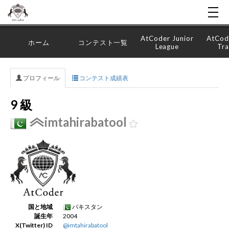
AtCoder Junior
AtCod
ホーム
コンテスト一覧
League
Tra
プロフィール
コンテスト成績表
9 級
imtahirabatool
国と地域
パキスタン
誕生年
2004
X(Twitter) ID
@imtahirabatool