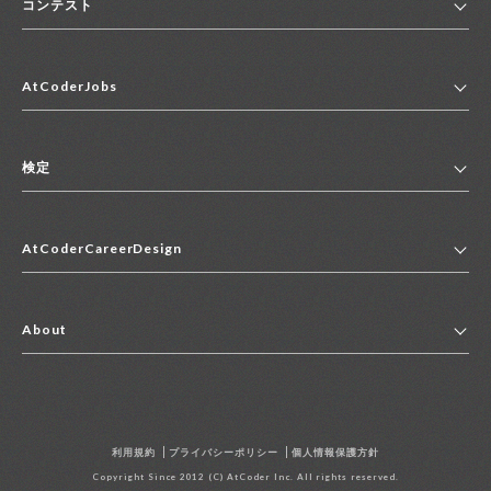
コンテスト
ホーム
AtCoderJobs
コンテスト一覧
ランキング
AtCoderJobsトップ
便利リンク集
検定
2027年新卒採用求人一覧
2028年新卒採用求人一覧
検定トップ
中途採用求人一覧
AtCoderCareerDesign
マイページ
インターン求人一覧
キャリアデザイントップ
アルバイト求人一覧
About
その他求人一覧
企業情報
AtCoder社による職業紹介求人一覧
よくある質問
採用担当者の方へ
利用規約
プライバシーポリシー
個人情報保護方針
お問い合わせ
Copyright Since 2012 (C) AtCoder Inc. All rights reserved.