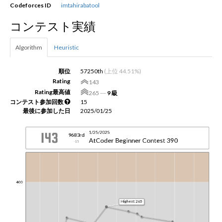
Codeforces ID
imtahirabatool
コンテスト実績
新規登録
ログイン
Algorithm
Heuristic
JP
EN
順位
57250th
(上位 44.51%)
Rating
143
Rating最高値
265
―
9 級
コンテスト参加回数
15
最後に参加した日
2025/01/25