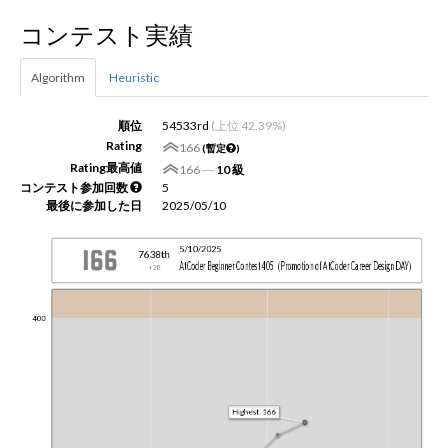
コンテスト実績
新規登録
ログイン
Algorithm
Heuristic
JP
EN
順位
54533rd
(上位 42.39%)
Rating
166
(暫定
)
Rating最高値
166
―
10 級
コンテスト参加回数
5
最後に参加した日
2025/05/10