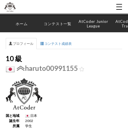
AtCoder Junior
AtCod
ホーム
コンテスト一覧
League
Tra
プロフィール
コンテスト成績表
10 級
haruto00991155
国と地域
日本
誕生年
2002
所属
学生