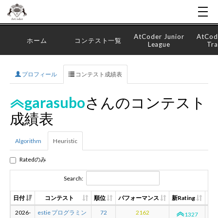
AtCoder Junior
AtCod
ホーム
コンテスト一覧
League
Tra
プロフィール
コンテスト成績表
garasubo
さんのコンテスト
成績表
Algorithm
Heuristic
Ratedのみ
Search:
日付
コンテスト
順位
パフォーマンス
新Rating
差
2026-
estie プログラミン
72
2162
+3
1327