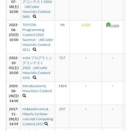
07-
グコンテスト2026
18(土)
（AtCoder
10:00
Heuristic Contest
新規登録
ログイン
068）
2023-
TOYOTA
94
2120
1120
06-
Programming
JP
EN
25(日)
Contest 2023
10:00
Summer（AtCoder
Heuristic Contest
021）
2022-
estie プログラミン
727
-
-
10-
グコンテスト
01(土)
2022（AtCoder
10:00
Heuristic Contest
014）
2020-
Introduction to
1424
-
-
06-
Heuristics Contest
28(日)
14:00
2017-
Hokkaido Univ.&
297
-
-
11-
Hitachi 1st New-
28(火)
concept Computing
14:59
Contest 2017