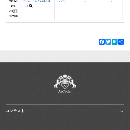
2016-
Chokudai Contest
225
-
-
03-
001
20(日)
12:00
Facebook
Twitter
Hatena
Sha
コンテスト
ホーム