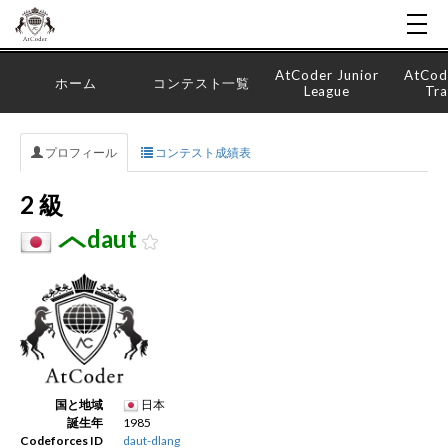
AtCoder Junior
AtCod
ホーム
コンテスト一覧
League
Tra
プロフィール
コンテスト成績表
2 級
daut
国と地域
日本
誕生年
1985
Codeforces ID
daut-dlang