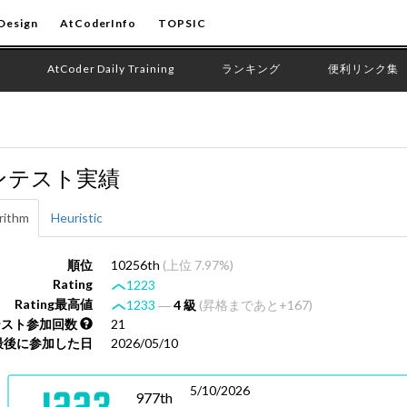
Design
AtCoderInfo
TOPSIC
AtCoder Daily Training
ランキング
便利リンク集
ンテスト実績
rithm
Heuristic
順位
10256th
(上位 7.97%)
Rating
1223
Rating最高値
1233
―
4 級
(昇格まであと+167)
テスト参加回数
21
最後に参加した日
2026/05/10