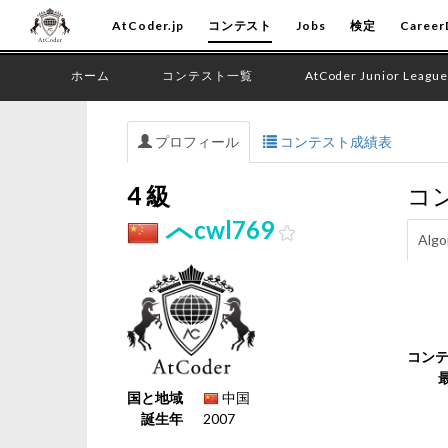
AtCoder.jp
コンテスト
Jobs
検定
Career
ホーム
コンテスト一覧
AtCoder Junior League
プロフィール
コンテスト成績表
4 級
コ
cwl769
Algo
コン
国と地域
中国
誕生年
2007