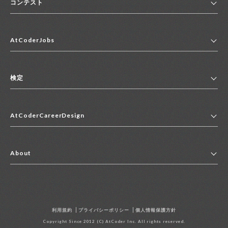
コンテスト
ホーム
AtCoderJobs
コンテスト一覧
ランキング
AtCoderJobsトップ
便利リンク集
検定
2027年新卒採用求人一覧
2028年新卒採用求人一覧
検定トップ
中途採用求人一覧
AtCoderCareerDesign
マイページ
インターン求人一覧
キャリアデザイントップ
アルバイト求人一覧
About
その他求人一覧
企業情報
AtCoder社による職業紹介求人一覧
よくある質問
採用担当者の方へ
利用規約
プライバシーポリシー
個人情報保護方針
お問い合わせ
Copyright Since 2012 (C) AtCoder Inc. All rights reserved.