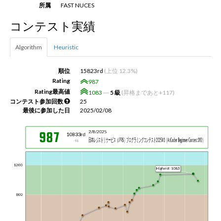
所属
FAST NUCES
コンテスト実績
新規登録
ログイン
Algorithm
Heuristic
JP
EN
順位
15823rd
(上位 12.3%)
Rating
987
Rating最高値
1083
―
5 級
(昇格まであと+117)
コンテスト参加回数
25
最後に参加した日
2025/02/08