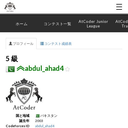
AtCoder Junior
AtCod
ホーム
コンテスト一覧
League
Tra
プロフィール
コンテスト成績表
5 級
abdul_ahad4
国と地域
パキスタン
誕生年
2003
Codeforces ID
abdul_ahad4