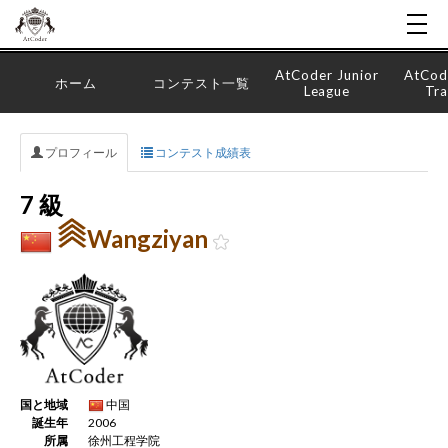
AtCoder Junior
AtCod
ホーム
コンテスト一覧
League
Tra
プロフィール
コンテスト成績表
7 級
Wangziyan
国と地域
中国
誕生年
2006
所属
徐州工程学院