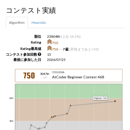
コンテスト実績
新規登録
ログイン
Algorithm
Heuristic
JP
EN
順位
23804th
(上位 18.5%)
Rating
750
Rating最高値
750
―
7 級
(昇格まであと+50)
コンテスト参加回数
15
最後に参加した日
2026/07/25