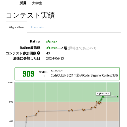
所属
大学生
コンテスト実績
新規登録
ログイン
Algorithm
Heuristic
JP
EN
Rating
909
Rating最高値
909
―
6 級
(昇格まであと+91)
コンテスト参加回数
43
最後に参加した日
2024/06/15