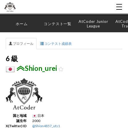
AtCoder Junior
AtCod
ホーム
コンテスト一覧
League
Tra
プロフィール
コンテスト成績表
6 級
Shion_urei
国と地域
日本
誕生年
2000
X(Twitter) ID
@Shion4857_uts1