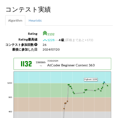
コンテスト実績
新規登録
ログイン
Algorithm
Heuristic
JP
EN
Rating
1132
Rating最高値
1228
―
4 級
(昇格まであと+172)
コンテスト参加回数
26
最後に参加した日
2024/07/20