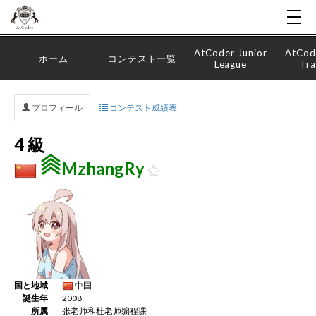
AtCoder Junior
AtCod
ホーム
コンテスト一覧
League
Tra
プロフィール
コンテスト成績表
4 級
MzhangRy
国と地域
中国
誕生年
2008
所属
张老师和杜老师编程课