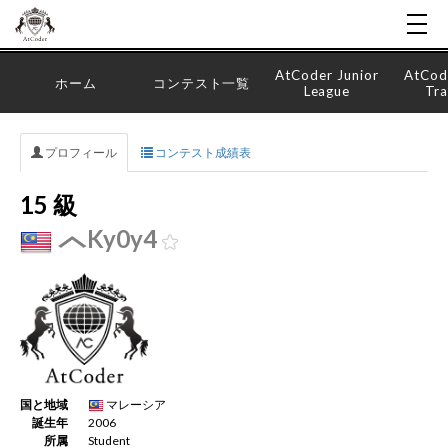
AtCoder Junior
AtCod
ホーム
コンテスト一覧
League
Tra
プロフィール
コンテスト成績表
15 級
Ky0y4
国と地域
マレーシア
誕生年
2006
所属
Student